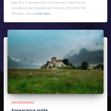
dias 10 e 11 de dezembro A Comissão Científica do
Congresso de Experiências Exitosas 2025 da FGH
divulgou, nesta
Leia mais…
UNCATEGORIZED
Appearance guide